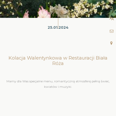
25.01.2024
Kolacja Walentynkowa w Restauracji Biała
Róża
Mamy dla Was specjalne menu, romantyczną atmosferę pełną świec,
kwiatów i muzyki.