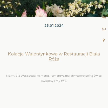
25.01.2024
Kolacja Walentynkowa w Restauracji Biała
Róża
Mamy dla Was specjalne menu, romantyczną atmosferę pełną świec,
kwiatów i muzyki.