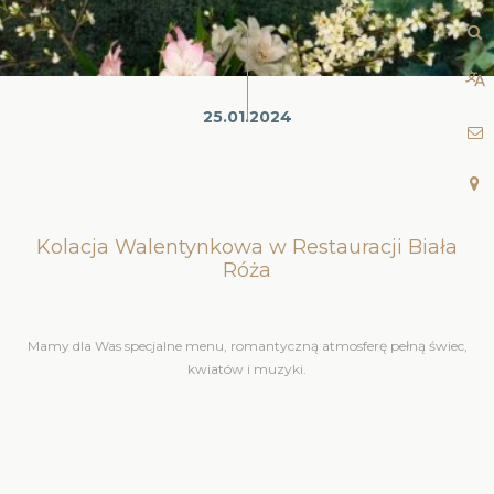
25.01.2024
Kolacja Walentynkowa w Restauracji Biała
Róża
Mamy dla Was specjalne menu, romantyczną atmosferę pełną świec,
kwiatów i muzyki.